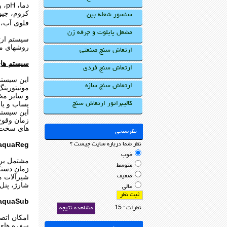
دما
کروم، جیوه، 
سنسور شعله بین
فلوی آب، 
مشعل پایلوت و جرقه زن
روشهای مرسوم A
ارتعاش سنج صنعتی
سیستم های
ارتعاش سنج فردی
این سیستم
ارتعاش سنج سازه
مونیتورین
و سایر مخ
پساب و یا
کالیبراتور ارتعاش سنج
این سیستم
زمان وقوع 
های سخت ا
نظرسنجی
aquaReg واحد کنترل آبهای کشاورزی با امکانات /GPRS
نظر شما درباره سایت چیست ؟
خوب
مشتمل بر 
متوسط
زمان دستک
ضعیف
شارژ، پنل
عالی
aquaSub واحد کنترل آبهای زیرزمینی با امکانات /GPRS
نظرات : 15
مشاهده نتیجه
امکان اتصا
سفره های 