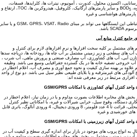
، pH، رسانایی، اکسیژن محلول، کدورت ، آمونیوم، نیترات ها، کلرایدها، فسفات،
BOD
و سایر پارمترهای ارگانیک، کلروفیل، هیدروکربن ها، TOC، ارتقاع و
5
پارمترهای هواشناسی و غیره
سیستم ارتباطی این ایستگاهها می تواند بر مبنای GSM، GPRS، VSAT، Radio و یا سایر
SCAD باشد.
 جامع کنترل منابع آبی
 های مشتمل بر کلیه سخت افزارها و نرم افزارهای لازم برای کنترل و
گ آب های سطحی و زیر زمینی مشتمل بر آب چاه ها، رودخانه ها، دریاچه سدها
ازن آبی، آب های کشاورزی، آب مصارف صنعتی و پرورش ماهی، آب شرب ،
 آب خروجی تصفیه خانه ها در یک گسترده جفرافیایی وسیع می باشد. وظیفه
 علاوه بر بهینه سازی کیفیت و نحوه جمع آوری و مصرف آب، اعلام اخطار در
آلودگی های غیرمترقبه و یا بلایای طبیعی نظیر سیل می باشد. دو نوع از واحد
فزاری مرتبط در زیر معرفی شده اند:
GSM
بخش های مخابره اطلاعات بصورت مداوم و یا در زمان نیاز، اعلام اخطار در
اری دستگاه، وقوع سیل، خرابی شیرآلات و غیره، با امکاناتی نظیر کنترل
شیرآلات محلی، قرائت تا 4 عدد فلومتر، 8 ورودی دیجیتال، 4 ورودی آنالوگ، باتری قابل
 های خورشیدی و غیره
GSM
ل به انواع پروب های موجود در بازار برای اندازه گیری سطح و کیفیت آب در
آب زیر زمینی، مشتمل بر بخش های مخابره اطلاعات بصورت مداوم و یا در