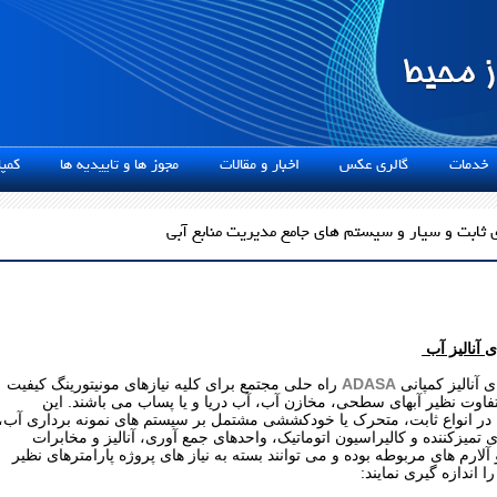
دمات
گالری عکس
اخبار و مقالات
مجوز ها و تاییدیه ها
کمپان
 ثابت و سیار و سیستم های جامع مدیریت منابع آبی
 آنالیز آب
ی آنالیز کمپانی
ADASA
راه حلی مجتمع برای کلیه نیازهای مونیتورینگ کیفیت
فاوت نظیر آبهای سطحی، مخازن آب، آب دریا و یا پساب می باشند. این
ا در انواع ثابت، متحرک یا خودکششی مشتمل بر سیستم های نمونه برداری آب،
میزکننده و کالیراسیون اتوماتیک، واحدهای جمع آوری، آنالیز و مخابرات
آلارم های مربوطه بوده و می توانند بسته به نیاز های پروژه پارامترهای نظیر
ا اندازه گیری نمایند: