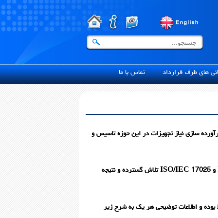
ی های طرف قرارداد
تماس با ما
 های پرداز محیط از سال 1385 با هدف ارائه خدمات مهندسی محیط زیست و HSE و برآورده سازی نیاز تجهیزات در این حوزه تاسیس و
این گروه در جهت استقرار سیستم های مدیریت کیفیت بر اساس استانداردهای ISO9001:2008 و ISO/IEC 17025 تلاش گسترده و نتیجه
ط بوده و اطلاعات توضیحی هر یک به شرح زیر