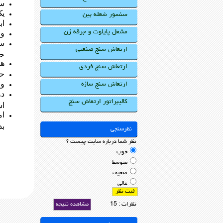
سه
یک
سنسور شعله بین
اب
مشعل پایلوت و جرقه زن
وز
سن
ارتعاش سنج صنعتی
ح
ه
ارتعاش سنج فردی
حد
و
ارتعاش سنج سازه
دو
کالیبراتور ارتعاش سنج
ا
ام
بد
نظرسنجی
نظر شما درباره سایت چیست ؟
خوب
متوسط
ضعیف
عالی
نظرات : 15
مشاهده نتیجه