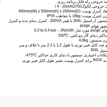
 خروجی رله قابل برنامه ریزی
 خروجی آنالوگ
750
Ω
/ 4 - 20mA
عاد کنترل یونیت:
400mm(W) x 500mm(H) x 200mm(D)
ن کنترل یونیت:
18kg
با حفاظت
IP55
سور: از استیل
304L
با هیتر
300VA
، کنترل دمای بدنه و کنترل
purge
ضور هوای
وای
purge
مورد نیاز:
0.3 to 0.4 bar -- 3Nm3/h
اکثر دمای گاز دودکش:
350⁰C
زن سنسور:
4.8kg
 عدد کابل فیبر نوری با طول
1.2
یا
2.2
متر با غلاف و سر
304L
ستیل
کانات اختیاری: سنسور با دمای کاری حداکثر
475⁰C
،
INOX
نه
برای کنترل یونیت، تغییر طول کابل فیبر نوری