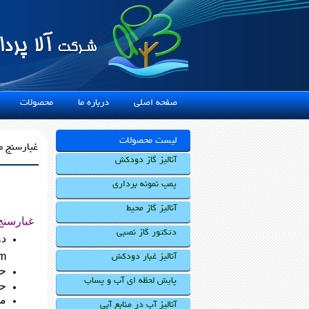
صفحه اصلی
درباره ما
محصولات
خ
لیست محصولات
غبارسنج مدل  GP2001H
آنالیز گاز دودکش
پمپ نمونه برداری
آنالیز گاز محیط
غبارسن
دتکتور گاز نصبی
دو
m
آنالیز غبار دودکش
حد
پایش لحظه ای آب و پساب
حد
من
آنالیز آب در منابع آبی