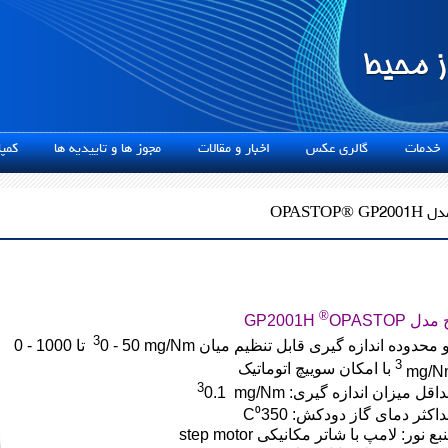
دمات
گالری عکس
اخبار و مقالات
مجوز ها و تاییدیه ها
کمپان
OPASTOP®
®
ج مدل
OPASTOP
GP2001H
3
 محدوده اندازه گیری قابل تنظیم میان
0 - 50 mg/Nm
تا
0 - 1000
3
با امکان سوییچ اتوماتیک
mg/N
3
اقل میزان اندازه گیری:
0.1 mg/Nm
اکثر دمای گاز دودکش:
350
⁰
C
بع نور: لامپ با شاتر مکانیکی
step motor