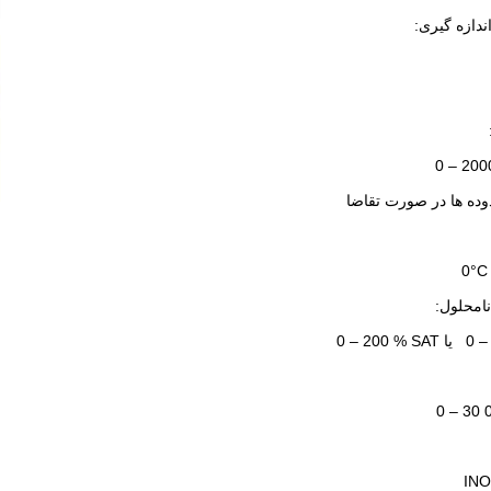
ندازه گیری:
0 – 200
وده ها در صورت تقاضا
0°C
امحلول:
pیا
m
0 – 200 % SAT
m
0 – 30 
INO