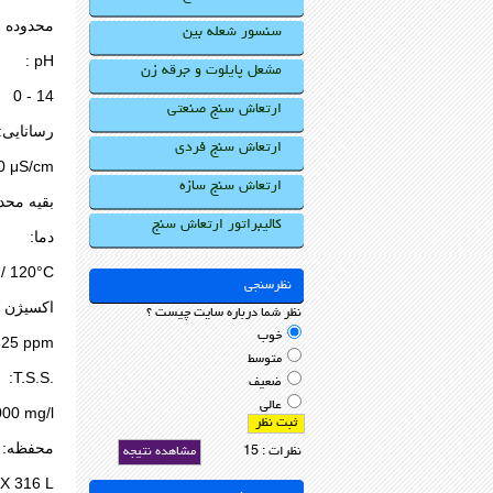
محدوده ا
سنسور شعله بین
:
pH
مشعل پایلوت و جرقه زن
0 - 14
ارتعاش سنج صنعتی
رسانایی:
ارتعاش سنج فردی
0 μS/cm
ارتعاش سنج سازه
بقیه محد
کالیبراتور ارتعاش سنج
دما:
 / 120°C
نظرسنجی
اکسیژن ن
نظر شما درباره سایت چیست ؟
خوب
0 – 25 pm
متوسط
:T.S.S.
ضعیف
عالی
000 mg/l
محفظه:
نظرات : 15
مشاهده نتیجه
X 316 L