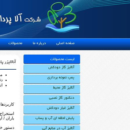
صفحه اصلی
درباره ما
محصولات
خ
لیست محصولات
آنالایزر پا
آنالیز گاز دودکش
مح
پمپ نمونه برداری
دق
ان
آنالیز گاز محیط
دتکتور گاز نصبی
کاربردها
آنالیز غبار دودکش
استخراج 
باران / ا
پایش لحظه ای آب و پساب
دستور خر
آنالیز آب در منابع آبی